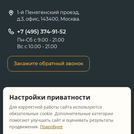
1-й Пенягенский проезд,
д.3, офис, 143400, Москва.
+7 (495) 374-91-52
Пн-Сб с 9.00 - 21.00
Вс с 10.00 - 21.00
Закажите обратный звонок
Информация о ценах и товарах на данном
Настройки приватности
сайте носит информационный характер и не
является публичной офертой, определяемой
Для корректной работы сайта используются
положениями Статьи 437 ГК РФ.
обязательные cookie. Дополнительные категории
помогают улучшать сайт и оценивать результаты
Перед оформлением заказа уточняйте
продвижения.
Подробнее
актуальную цену у менеджера по телефону.