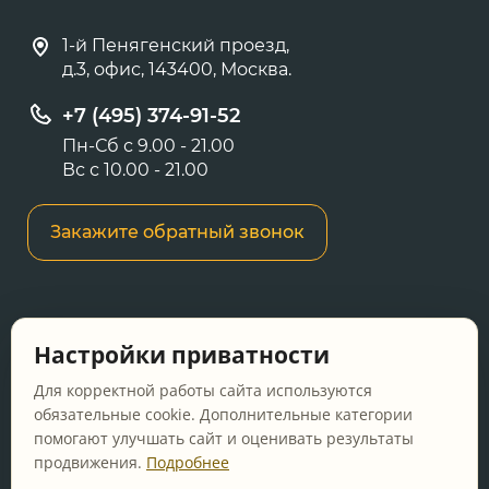
1-й Пенягенский проезд,
д.3, офис, 143400, Москва.
+7 (495) 374-91-52
Пн-Сб с 9.00 - 21.00
Вс с 10.00 - 21.00
Закажите обратный звонок
Информация о ценах и товарах на данном
Настройки приватности
сайте носит информационный характер и не
является публичной офертой, определяемой
Для корректной работы сайта используются
положениями Статьи 437 ГК РФ.
обязательные cookie. Дополнительные категории
помогают улучшать сайт и оценивать результаты
Перед оформлением заказа уточняйте
продвижения.
Подробнее
актуальную цену у менеджера по телефону.