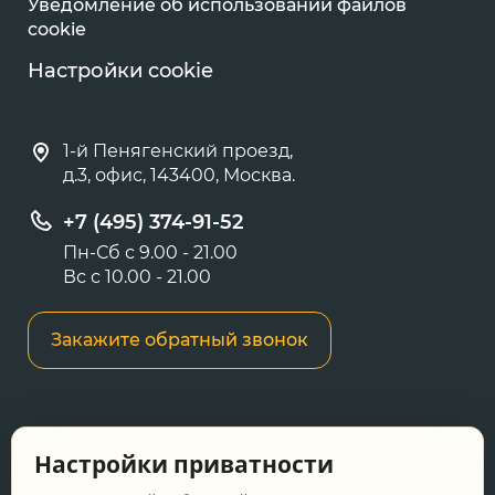
Уведомление об использовании файлов
cookie
Настройки cookie
1-й Пенягенский проезд,
д.3, офис, 143400, Москва.
+7 (495) 374-91-52
Пн-Сб с 9.00 - 21.00
Вс с 10.00 - 21.00
Закажите обратный звонок
Информация о ценах и товарах на данном
Настройки приватности
сайте носит информационный характер и не