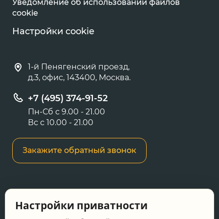
Уведомление об использовании файлов
cookie
Настройки cookie
1-й Пенягенский проезд,
д.3, офис, 143400, Москва.
+7 (495) 374-91-52
Пн-Сб с 9.00 - 21.00
Вс с 10.00 - 21.00
Закажите обратный звонок
Информация о ценах и товарах на данном
Настройки приватности
сайте носит информационный характер и не