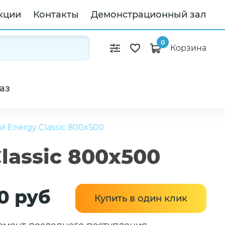
кции
Контакты
Демонстрационный зал
0
Корзина
аз
 Energy Classic 800x500
assic 800x500
0 руб
Купить в один клик