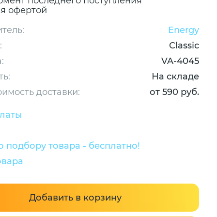
омент последнего поступления
ся офертой
тель:
Energy
:
Classic
:
VA-4045
ть:
На складе
оимость доставки:
от 590 руб.
платы
 подбору товара - бесплатно!
овара
Добавить в корзину