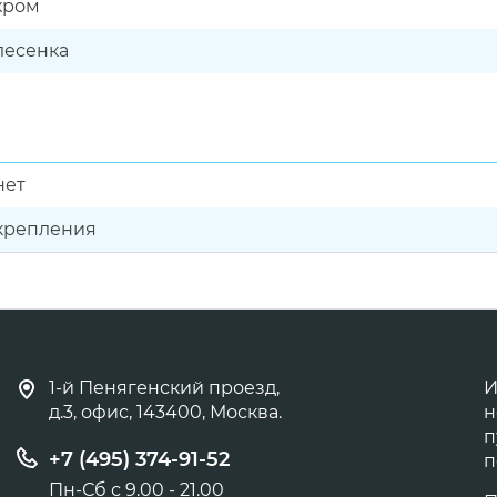
хром
лесенка
нет
крепления
1-й Пенягенский проезд,
И
д.3, офис, 143400, Москва.
н
п
+7 (495) 374-91-52
п
Пн-Сб с 9.00 - 21.00