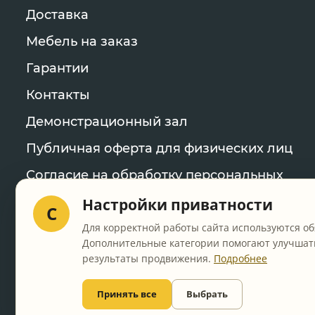
Доставка
Мебель на заказ
Гарантии
Контакты
Демонстрационный зал
Публичная оферта для физических лиц
Согласие на обработку персональных
данных
Настройки приватности
C
Политика конфиденциальности
Для корректной работы сайта используются об
Дополнительные категории помогают улучшать
Уведомление об использовании файлов
результаты продвижения.
Подробнее
cookie
Настройки cookie
Принять все
Выбрать