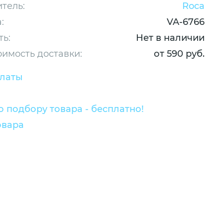
тель:
Roca
:
VA-6766
ть:
Нет в наличии
оимость доставки:
от 590 руб.
платы
 подбору товара - бесплатно!
овара