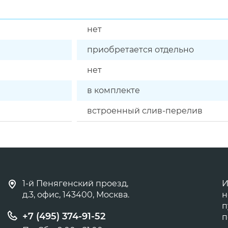
нет
приобретается отдельно
нет
в комплекте
встроенный слив-перелив
1-й Пенягенский проезд,
И
д.3, офис, 143400, Москва.
н
п
+7 (495) 374-91-52
п