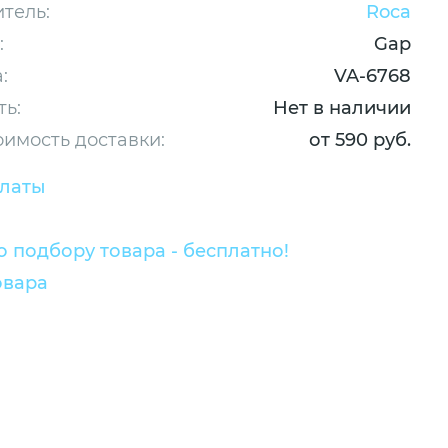
тель:
Roca
:
Gap
:
VA-6768
ть:
Нет в наличии
оимость доставки:
от 590 руб.
платы
 подбору товара - бесплатно!
овара