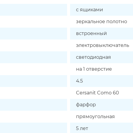
с ящиками
зеркальное полотно
встроенный
электровыключатель
светодиодная
на 1 отверстие
4.5
Cersanit Como 60
фарфор
прямоугольная
5 лет