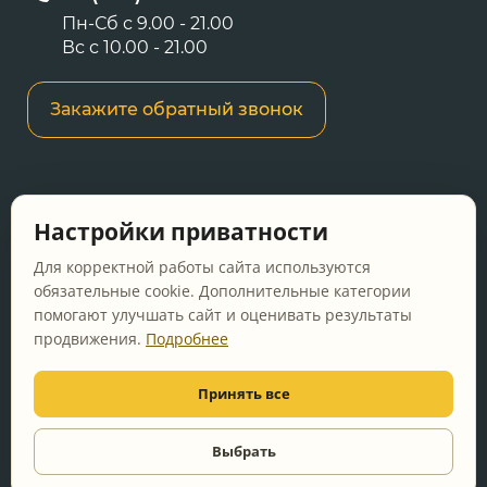
Пн-Сб с 9.00 - 21.00
Вс с 10.00 - 21.00
Закажите обратный звонок
Информация о ценах и товарах на данном
Настройки приватности
сайте носит информационный характер и не
является публичной офертой, определяемой
Для корректной работы сайта используются
положениями Статьи 437 ГК РФ.
обязательные cookie. Дополнительные категории
помогают улучшать сайт и оценивать результаты
Перед оформлением заказа уточняйте
продвижения.
Подробнее
актуальную цену у менеджера по телефону.
Принять все
© 2011-2026 Vanna-ya.ru - мебель для ванной
Все права защищены
Выбрать
Видео
консультация