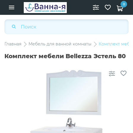
0
Главная
Мебель для ванной комнаты
Комплект мебел
Комплект мебели Bellezza Эстель 80