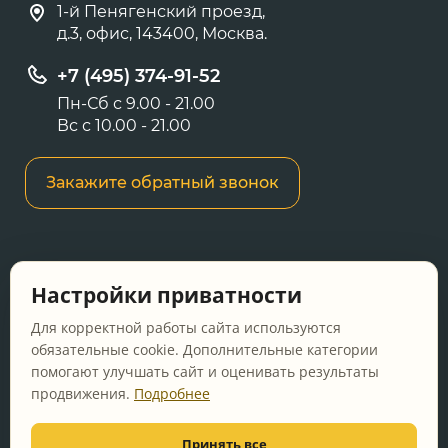
1-й Пенягенский проезд,
д.3, офис, 143400, Москва.
+7 (495) 374-91-52
Пн-Сб с 9.00 - 21.00
Вс с 10.00 - 21.00
Закажите обратный звонок
Информация о ценах и товарах на данном
Настройки приватности
сайте носит информационный характер и не
является публичной офертой, определяемой
Для корректной работы сайта используются
положениями Статьи 437 ГК РФ.
обязательные cookie. Дополнительные категории
помогают улучшать сайт и оценивать результаты
Перед оформлением заказа уточняйте
продвижения.
Подробнее
актуальную цену у менеджера по телефону.
Принять все