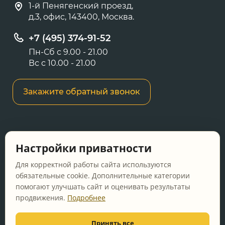
1-й Пенягенский проезд,
д.3, офис, 143400, Москва.
+7 (495) 374-91-52
Пн-Сб с 9.00 - 21.00
Вс с 10.00 - 21.00
Закажите обратный звонок
Информация о ценах и товарах на данном
Настройки приватности
сайте носит информационный характер и не
является публичной офертой, определяемой
Для корректной работы сайта используются
положениями Статьи 437 ГК РФ.
обязательные cookie. Дополнительные категории
помогают улучшать сайт и оценивать результаты
Перед оформлением заказа уточняйте
продвижения.
Подробнее
актуальную цену у менеджера по телефону.
Принять все