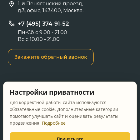
1-й Пенягенский проезд,
д.3, офис, 143400, Москва.
+7 (495) 374-91-52
Пн-Сб с 9.00 - 21.00
Вс с 10.00 - 21.00
Закажите обратный звонок
Информация о ценах и товарах на данном
Настройки приватности
сайте носит информационный характер и не
является публичной офертой, определяемой
Для корректной работы сайта используются
положениями Статьи 437 ГК РФ.
обязательные cookie. Дополнительные категории
помогают улучшать сайт и оценивать результаты
Перед оформлением заказа уточняйте
продвижения.
Подробнее
актуальную цену у менеджера по телефону.
Принять все