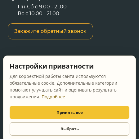
Пн-Сб с 9.00 - 21.00
Вс с 10.00 - 21.00
Закажите обратный звонок
Информация о ценах и товарах на данном
Настройки приватности
сайте носит информационный характер и не
является публичной офертой, определяемой
Для корректной работы сайта используются
положениями Статьи 437 ГК РФ.
обязательные cookie. Дополнительные категории
помогают улучшать сайт и оценивать результаты
Перед оформлением заказа уточняйте
продвижения.
Подробнее
актуальную цену у менеджера по телефону.
Принять все
© 2011-2026 Vanna-ya.ru - мебель для ванной
Все права защищены
Выбрать