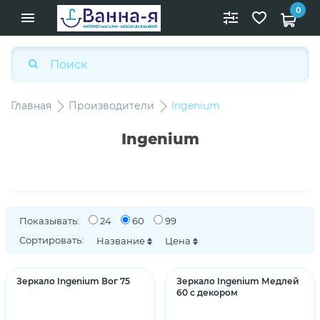
0
Главная
Производители
Ingenium
Ingenium
Показывать:
24
60
99
Сортировать:
Название
Цена
Зеркало Ingenium Вог 75
Зеркало Ingenium Медлей
60 с декором