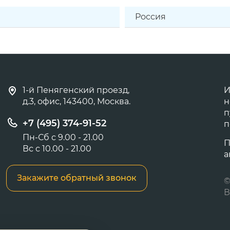
Россия
1-й Пенягенский проезд,
И
д.3, офис, 143400, Москва.
н
п
+7 (495) 374-91-52
п
Пн-Сб с 9.00 - 21.00
П
Вс с 10.00 - 21.00
а
Закажите обратный звонок
©
В