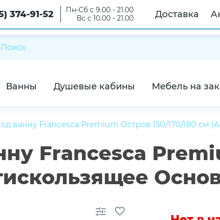
Пн-Сб с 9.00 - 21.00
5) 374-91-52
Доставка
А
Вс с 10.00 - 21.00
Ванны
Душевые кабины
Мебель на зак
од ванну Francesca Premium Остров 150/170/180 см 
нну Francesca Prem
нтискользящее Осно
Нет в 