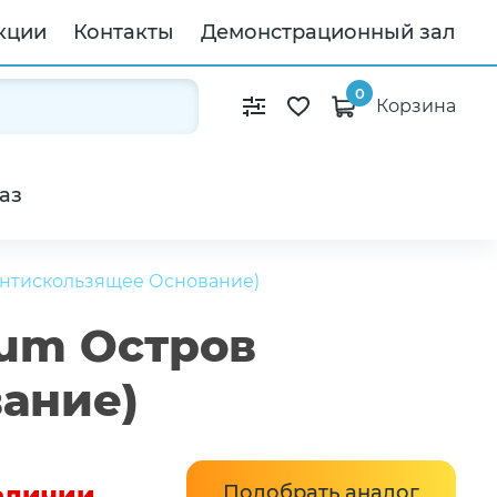
кции
Контакты
Демонстрационный зал
0
Корзина
аз
(Антискользящее Основание)
ium Остров
вание)
наличии
Подобрать аналог