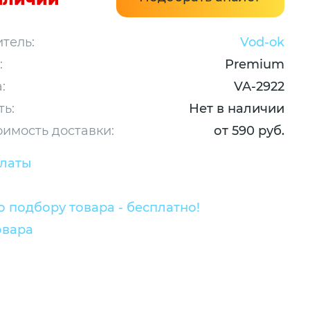
тель:
Vod-ok
:
Premium
:
VA-2922
ть:
Нет в наличии
оимость доставки:
от 590 руб.
платы
 подбору товара - бесплатно!
овара