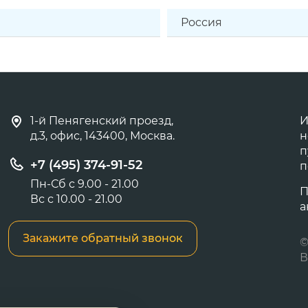
Россия
1-й Пенягенский проезд,
И
д.3, офис, 143400, Москва.
н
п
+7 (495) 374-91-52
п
Пн-Сб с 9.00 - 21.00
П
Вс с 10.00 - 21.00
а
Закажите обратный звонок
©
В