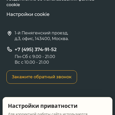
cookie
Настройки cookie
1-й Пенягенский проезд,
д.3, офис, 143400, Москва.
+7 (495) 374-91-52
Пн-Сб с 9.00 - 21.00
Вс с 10.00 - 21.00
Закажите обратный звонок
Информация о ценах и товарах на данном
Настройки приватности
сайте носит информационный характер и не
является публичной офертой, определяемой
Для корректной работы сайта используются