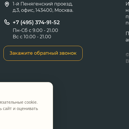
1-й Пенягенский проезд,
И
д.3, офис, 143400, Москва.
н
п
+7 (495) 374-91-52
п
Пн-Сб с 9.00 - 21.00
П
Вс с 10.00 - 21.00
а
Закажите обратный звонок
©
В
язательные cookie.
 сайт и оценивать