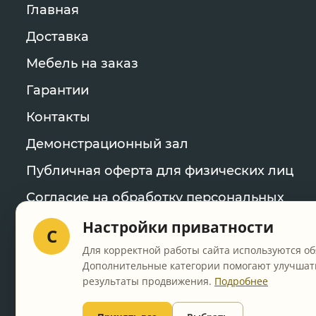
Главная
Доставка
Мебель на заказ
Гарантии
Контакты
Демонстрационный зал
Публичная оферта для физических лиц
Согласие на обработку персональных
данных
Настройки приватности
C
Политика конфиденциальности
Для корректной работы сайта используются об
Дополнительные категории помогают улучшать
Уведомление об использовании файлов
результаты продвижения.
Подробнее
cookie
Настройки cookie