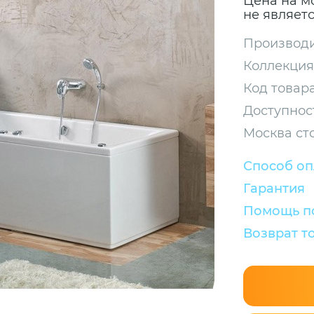
Цена на м
не являет
Производи
Коллекция
Код товара
Доступнос
Москва ст
Способ о
Гарантия
Помощь по
Возврат т