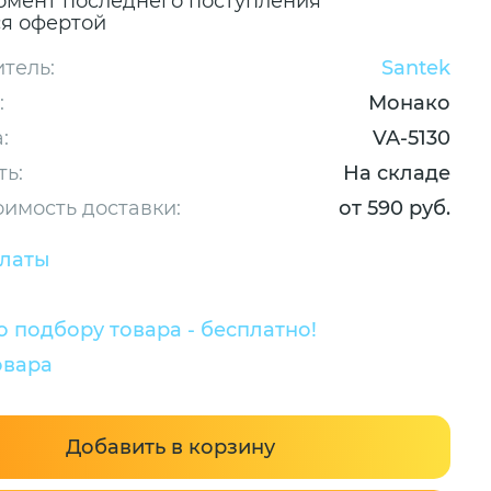
омент последнего поступления
ся офертой
тель:
Santek
:
Монако
:
VA-5130
ть:
На складе
оимость доставки:
от 590 руб.
платы
 подбору товара - бесплатно!
овара
Добавить в корзину