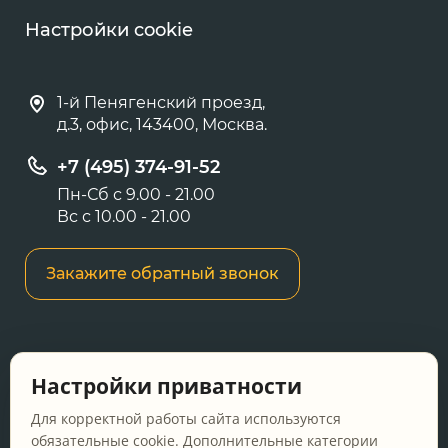
Настройки cookie
1-й Пенягенский проезд,
д.3, офис, 143400, Москва.
+7 (495) 374-91-52
Пн-Сб с 9.00 - 21.00
Вс с 10.00 - 21.00
Закажите обратный звонок
Информация о ценах и товарах на данном
Настройки приватности
сайте носит информационный характер и не
является публичной офертой, определяемой
Для корректной работы сайта используются
положениями Статьи 437 ГК РФ.
обязательные cookie. Дополнительные категории