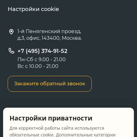
Настройки cookie
1-й Пенягенский проезд,
д.3, офис, 143400, Москва.
+7 (495) 374-91-52
Пн-Сб с 9.00 - 21.00
Вс с 10.00 - 21.00
Закажите обратный звонок
Информация о ценах и товарах на данном
Настройки приватности
сайте носит информационный характер и не
является публичной офертой, определяемой
Для корректной работы сайта используются
положениями Статьи 437 ГК РФ.
обязательные cookie. Дополнительные категории