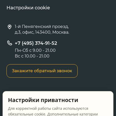
Настройки cookie
1-й Пенягенский проезд,
д.3, офис, 143400, Москва.
+7 (495) 374-91-52
Пн-Сб с 9.00 - 21.00
Вс с 10.00 - 21.00
Закажите обратный звонок
Информация о ценах и товарах на данном
Настройки приватности
сайте носит информационный характер и не
является публичной офертой, определяемой
Для корректной работы сайта используются
положениями Статьи 437 ГК РФ.
обязательные cookie. Дополнительные категории