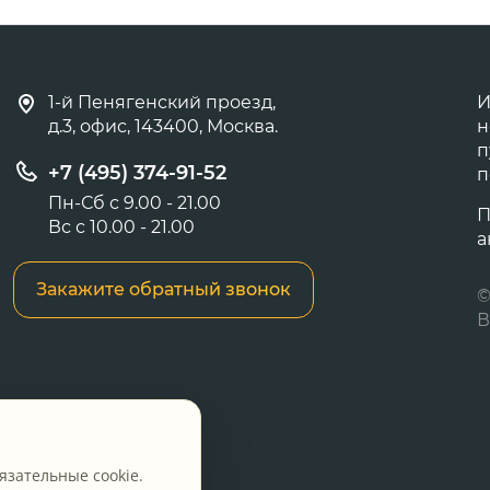
1-й Пенягенский проезд,
И
д.3, офис, 143400, Москва.
н
п
+7 (495) 374-91-52
п
Пн-Сб с 9.00 - 21.00
П
Вс с 10.00 - 21.00
а
Закажите обратный звонок
©
В
язательные cookie.