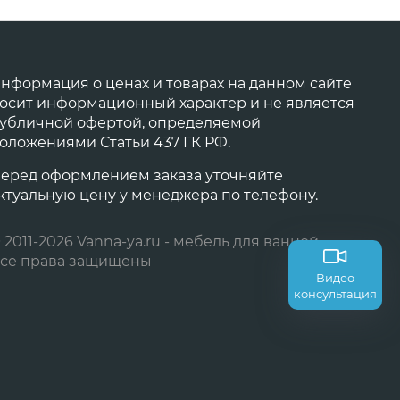
нформация о ценах и товарах на данном сайте
осит информационный характер и не является
убличной офертой, определяемой
оложениями Статьи 437 ГК РФ.
еред оформлением заказа уточняйте
ктуальную цену у менеджера по телефону.
 2011-2026 Vanna-ya.ru - мебель для ванной
се права защищены
Видео
консультация