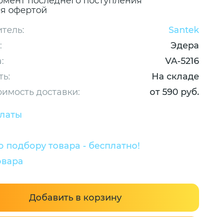
омент последнего поступления
ся офертой
тель:
Santek
:
Эдера
:
VA-5216
ть:
На складе
оимость доставки:
от 590 руб.
платы
 подбору товара - бесплатно!
овара
Добавить в корзину