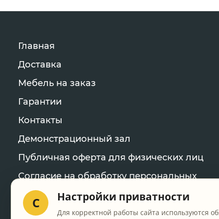
Главная
Доставка
Мебель на заказ
Гарантии
Контакты
Демонстрационный зал
Публичная оферта для физических лиц
Согласие на обработку персональных
данных
Настройки приватности
C
Политика конфиденциальности
Для корректной работы сайта используются об