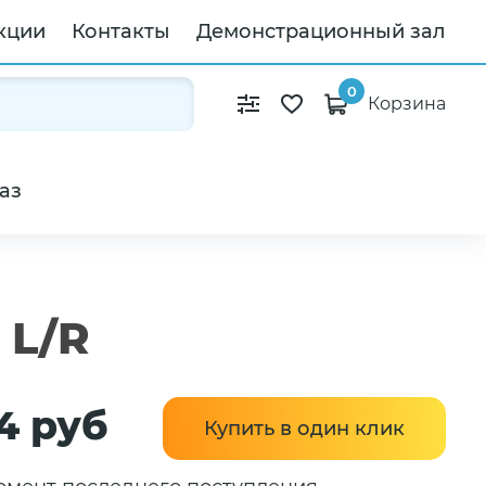
кции
Контакты
Демонстрационный зал
0
Корзина
аз
 L/R
4 руб
Купить в один клик